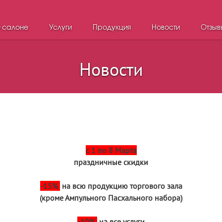
 салоне
Услуги
Продукция
Новости
Отзыв
Новости
с 1 по 8 Марта
праздничные скидки
-15%
на всю продукцию торгового зала
(кроме Ампульного Пасхального набора)
-10%
на все услуги